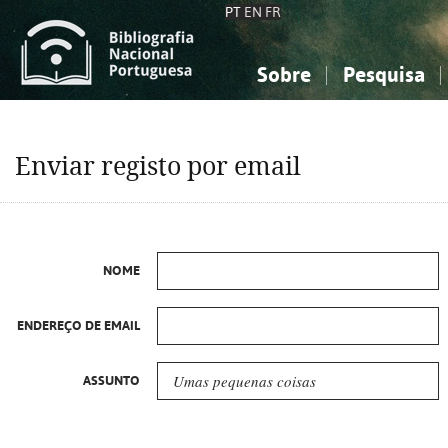
PT
EN
FR
Sobre
Pesquisa
Sobre a Bibliografia Nacional
Simples
Conhecimento, Informação...
Conhecimento, Informação...
Combinada
A
Enviar registo por email
Ciências sociais...
Ciências sociais...
Arte, desporto...
Arte, desporto...
NOME
ENDEREÇO DE EMAIL
ASSUNTO