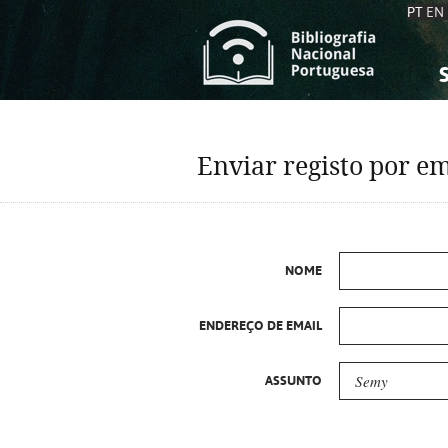
PT
EN
S
S
C
C
Enviar registo por em
C
C
A
A
NOME
ENDEREÇO DE EMAIL
ASSUNTO