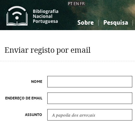
PT
EN
FR
Sobre
Pesquisa
Sobre a Bibliografia Nacional
Simples
Conhecimento, Informação...
Conhecimento, Informação...
Combinada
A
Enviar registo por email
Ciências sociais...
Ciências sociais...
Arte, desporto...
Arte, desporto...
NOME
ENDEREÇO DE EMAIL
ASSUNTO