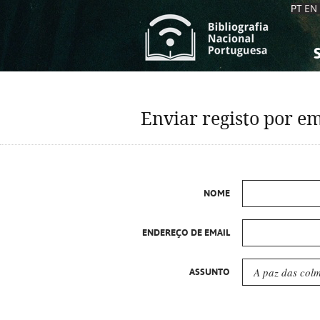
PT
EN
S
S
C
C
Enviar registo por em
C
C
A
A
NOME
ENDEREÇO DE EMAIL
ASSUNTO