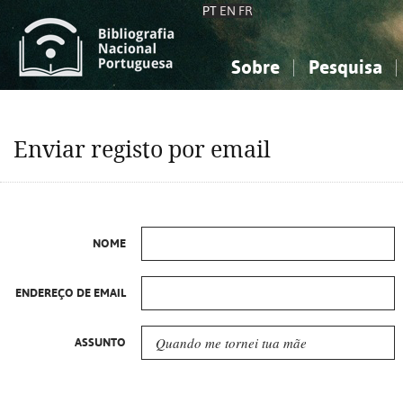
PT
EN
FR
Sobre
Pesquisa
Sobre a Bibliografia Nacional
Simples
Conhecimento, Informação...
Conhecimento, Informação...
Combinada
A
Enviar registo por email
Ciências sociais...
Ciências sociais...
Arte, desporto...
Arte, desporto...
NOME
ENDEREÇO DE EMAIL
ASSUNTO