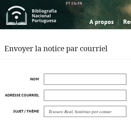
PT
EN
FR
A propos
Re
La Bibliographie Nationale
Simple
Connaissance, Information...
Connaissance, Information...
Avancée
Mes 
Envoyer la notice par courriel
Sciences sociales...
Sciences sociales...
Arts, sport...
Arts, sport...
NOM
ADRESSE COURRIEL
SUJET / THÈME