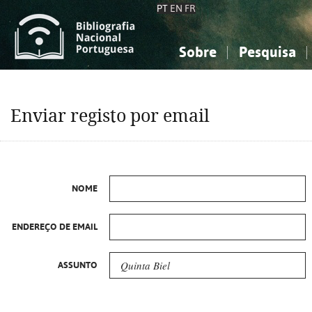
PT
EN
FR
Sobre
Pesquisa
Sobre a Bibliografia Nacional
Simples
Conhecimento, Informação...
Conhecimento, Informação...
Combinada
A
Enviar registo por email
Ciências sociais...
Ciências sociais...
Arte, desporto...
Arte, desporto...
NOME
ENDEREÇO DE EMAIL
ASSUNTO