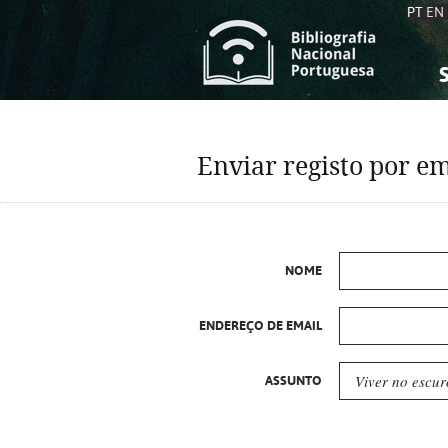
PT
EN
S
S
C
C
Enviar registo por em
C
C
A
A
NOME
ENDEREÇO DE EMAIL
ASSUNTO