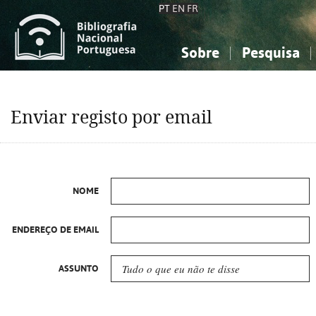
PT
EN
FR
Sobre
Pesquisa
Sobre a Bibliografia Nacional
Simples
Conhecimento, Informação...
Conhecimento, Informação...
Combinada
A
Enviar registo por email
Ciências sociais...
Ciências sociais...
Arte, desporto...
Arte, desporto...
NOME
ENDEREÇO DE EMAIL
ASSUNTO