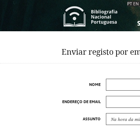
PT
EN
S
S
C
C
Enviar registo por em
C
C
A
A
NOME
ENDEREÇO DE EMAIL
ASSUNTO