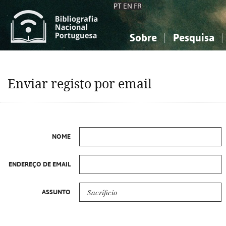
PT
EN
FR
Sobre
Pesquisa
Sobre a Bibliografia Nacional
Simples
Conhecimento, Informação...
Conhecimento, Informação...
Combinada
A
Enviar registo por email
Ciências sociais...
Ciências sociais...
Arte, desporto...
Arte, desporto...
NOME
ENDEREÇO DE EMAIL
ASSUNTO