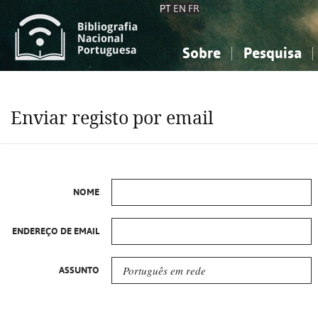
PT
EN
FR
Sobre
Pesquisa
Sobre a Bibliografia Nacional
Simples
Conhecimento, Informação...
Conhecimento, Informação...
Combinada
A
Enviar registo por email
Ciências sociais...
Ciências sociais...
Arte, desporto...
Arte, desporto...
NOME
ENDEREÇO DE EMAIL
ASSUNTO