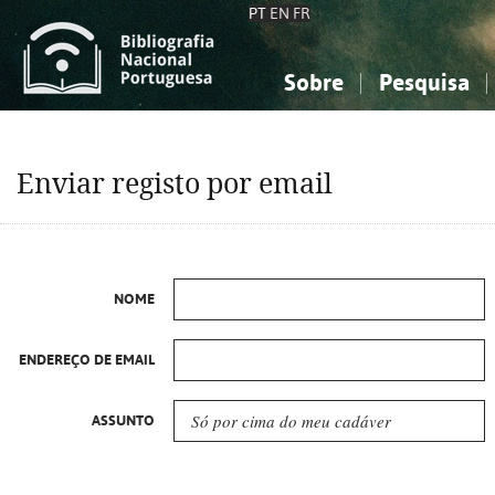
PT
EN
FR
Sobre
Pesquisa
Sobre a Bibliografia Nacional
Simples
Conhecimento, Informação...
Conhecimento, Informação...
Combinada
A
Enviar registo por email
Ciências sociais...
Ciências sociais...
Arte, desporto...
Arte, desporto...
NOME
ENDEREÇO DE EMAIL
ASSUNTO