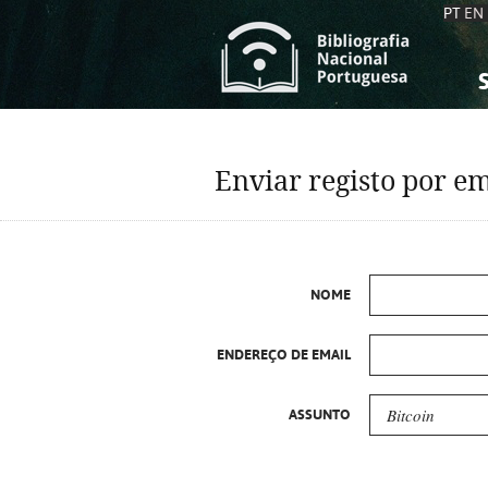
PT
EN
S
S
C
C
Enviar registo por em
C
C
A
A
NOME
ENDEREÇO DE EMAIL
ASSUNTO