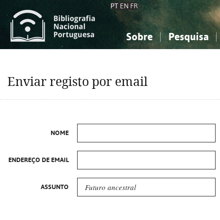
PT
EN
FR
Sobre
Pesquisa
Sobre a Bibliografia Nacional
Simples
Conhecimento, Informação...
Conhecimento, Informação...
Combinada
A
Enviar registo por email
Ciências sociais...
Ciências sociais...
Arte, desporto...
Arte, desporto...
NOME
ENDEREÇO DE EMAIL
ASSUNTO