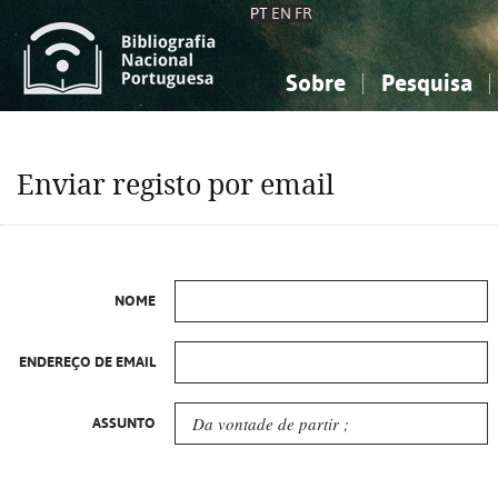
PT
EN
FR
Sobre
Pesquisa
Sobre a Bibliografia Nacional
Simples
Conhecimento, Informação...
Conhecimento, Informação...
Combinada
A
Enviar registo por email
Ciências sociais...
Ciências sociais...
Arte, desporto...
Arte, desporto...
NOME
ENDEREÇO DE EMAIL
ASSUNTO