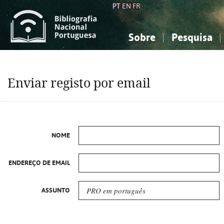
PT
EN
FR
Sobre
Pesquisa
Sobre a Bibliografia Nacional
Simples
Conhecimento, Informação...
Conhecimento, Informação...
Combinada
A
Enviar registo por email
Ciências sociais...
Ciências sociais...
Arte, desporto...
Arte, desporto...
NOME
ENDEREÇO DE EMAIL
ASSUNTO