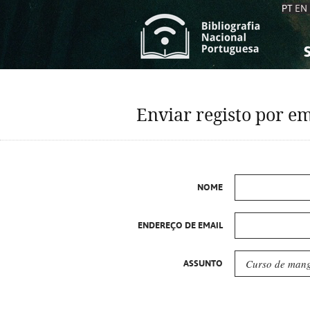
PT
EN
S
S
C
C
Enviar registo por em
C
C
A
A
NOME
ENDEREÇO DE EMAIL
ASSUNTO