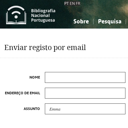
PT
EN
FR
Sobre
Pesquisa
Sobre a Bibliografia Nacional
Simples
Conhecimento, Informação...
Conhecimento, Informação...
Combinada
A
Enviar registo por email
Ciências sociais...
Ciências sociais...
Arte, desporto...
Arte, desporto...
NOME
ENDEREÇO DE EMAIL
ASSUNTO