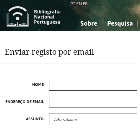
PT
EN
FR
Sobre
Pesquisa
Sobre a Bibliografia Nacional
Simples
Conhecimento, Informação...
Conhecimento, Informação...
Combinada
A
Enviar registo por email
Ciências sociais...
Ciências sociais...
Arte, desporto...
Arte, desporto...
NOME
ENDEREÇO DE EMAIL
ASSUNTO