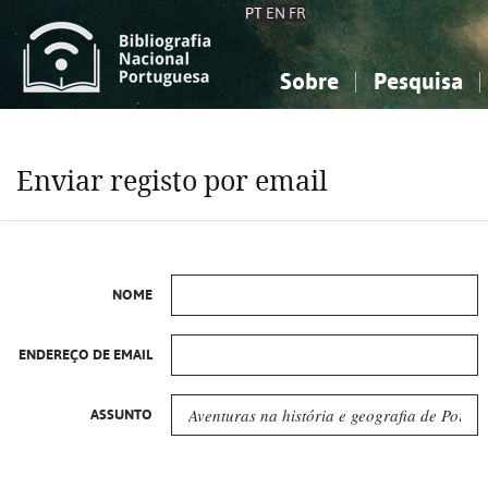
PT
EN
FR
Sobre
Pesquisa
Sobre a Bibliografia Nacional
Simples
Conhecimento, Informação...
Conhecimento, Informação...
Combinada
A
Enviar registo por email
Ciências sociais...
Ciências sociais...
Arte, desporto...
Arte, desporto...
NOME
ENDEREÇO DE EMAIL
ASSUNTO