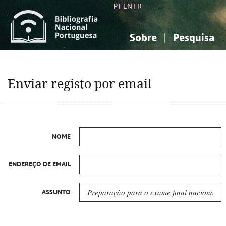
PT
EN
FR
Sobre
Pesquisa
Sobre a Bibliografia Nacional
Simples
Conhecimento, Informação...
Conhecimento, Informação...
Combinada
A
Enviar registo por email
Ciências sociais...
Ciências sociais...
Arte, desporto...
Arte, desporto...
NOME
ENDEREÇO DE EMAIL
ASSUNTO