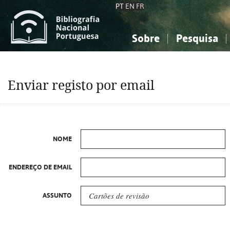
PT
EN
FR
Sobre
Pesquisa
Sobre a Bibliografia Nacional
Simples
Conhecimento, Informação...
Conhecimento, Informação...
Combinada
A
Enviar registo por email
Ciências sociais...
Ciências sociais...
Arte, desporto...
Arte, desporto...
NOME
ENDEREÇO DE EMAIL
ASSUNTO