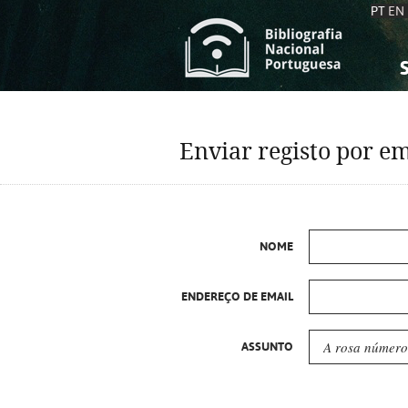
PT
EN
S
S
C
C
Enviar registo por em
C
C
A
A
NOME
ENDEREÇO DE EMAIL
ASSUNTO