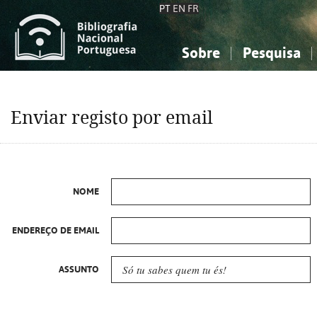
PT
EN
FR
Sobre
Pesquisa
Sobre a Bibliografia Nacional
Simples
Conhecimento, Informação...
Conhecimento, Informação...
Combinada
A
Enviar registo por email
Ciências sociais...
Ciências sociais...
Arte, desporto...
Arte, desporto...
NOME
ENDEREÇO DE EMAIL
ASSUNTO