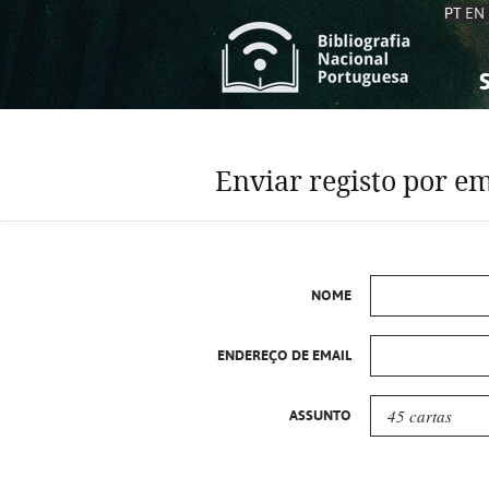
PT
EN
S
S
C
C
Enviar registo por em
C
C
A
A
NOME
ENDEREÇO DE EMAIL
ASSUNTO