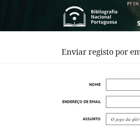
PT
EN
S
S
C
C
Enviar registo por em
C
C
A
A
NOME
ENDEREÇO DE EMAIL
ASSUNTO