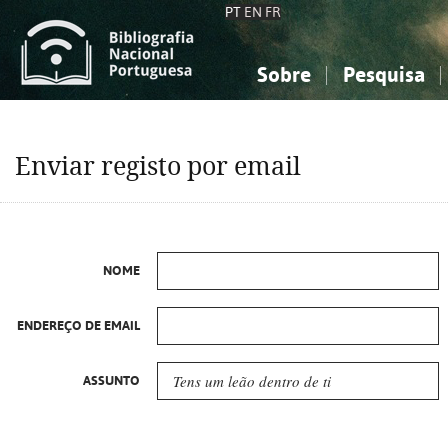
PT
EN
FR
Sobre
Pesquisa
Sobre a Bibliografia Nacional
Simples
Conhecimento, Informação...
Conhecimento, Informação...
Combinada
A
Enviar registo por email
Ciências sociais...
Ciências sociais...
Arte, desporto...
Arte, desporto...
NOME
ENDEREÇO DE EMAIL
ASSUNTO