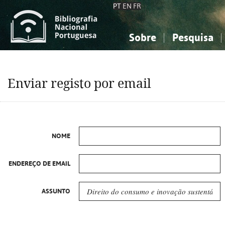
PT
EN
FR
Sobre
Pesquisa
Sobre a Bibliografia Nacional
Simples
Conhecimento, Informação...
Conhecimento, Informação...
Combinada
A
Enviar registo por email
Ciências sociais...
Ciências sociais...
Arte, desporto...
Arte, desporto...
NOME
ENDEREÇO DE EMAIL
ASSUNTO