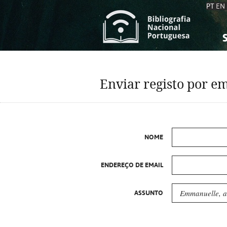
PT
EN
S
S
C
C
Enviar registo por em
C
C
A
A
NOME
ENDEREÇO DE EMAIL
ASSUNTO