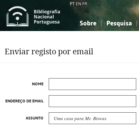
PT
EN
FR
Sobre
Pesquisa
Sobre a Bibliografia Nacional
Simples
Conhecimento, Informação...
Conhecimento, Informação...
Combinada
A
Enviar registo por email
Ciências sociais...
Ciências sociais...
Arte, desporto...
Arte, desporto...
NOME
ENDEREÇO DE EMAIL
ASSUNTO