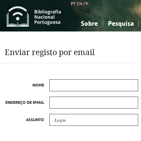
PT
EN
FR
Sobre
Pesquisa
Sobre a Bibliografia Nacional
Simples
Conhecimento, Informação...
Conhecimento, Informação...
Combinada
A
Enviar registo por email
Ciências sociais...
Ciências sociais...
Arte, desporto...
Arte, desporto...
NOME
ENDEREÇO DE EMAIL
ASSUNTO