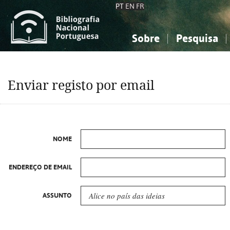
PT
EN
FR
Sobre
Pesquisa
Sobre a Bibliografia Nacional
Simples
Conhecimento, Informação...
Conhecimento, Informação...
Combinada
A
Enviar registo por email
Ciências sociais...
Ciências sociais...
Arte, desporto...
Arte, desporto...
NOME
ENDEREÇO DE EMAIL
ASSUNTO