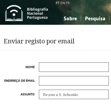
PT
EN
FR
Sobre
Pesquisa
Sobre a Bibliografia Nacional
Simples
Conhecimento, Informação...
Conhecimento, Informação...
Combinada
A
Enviar registo por email
Ciências sociais...
Ciências sociais...
Arte, desporto...
Arte, desporto...
NOME
ENDEREÇO DE EMAIL
ASSUNTO