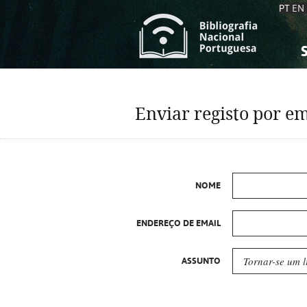
PT
EN
S
S
C
C
Enviar registo por em
C
C
A
A
NOME
ENDEREÇO DE EMAIL
ASSUNTO