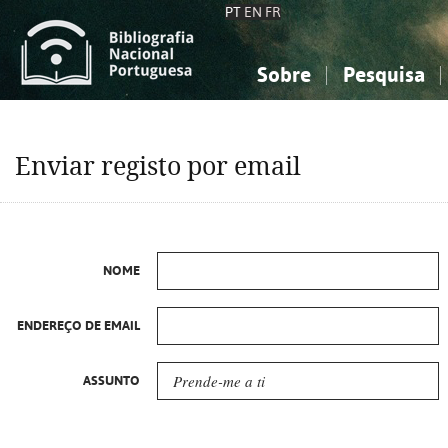
PT
EN
FR
Sobre
Pesquisa
Sobre a Bibliografia Nacional
Simples
Conhecimento, Informação...
Conhecimento, Informação...
Combinada
A
Enviar registo por email
Ciências sociais...
Ciências sociais...
Arte, desporto...
Arte, desporto...
NOME
ENDEREÇO DE EMAIL
ASSUNTO