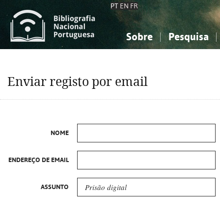
PT
EN
FR
Sobre
Pesquisa
Sobre a Bibliografia Nacional
Simples
Conhecimento, Informação...
Conhecimento, Informação...
Combinada
A
Enviar registo por email
Ciências sociais...
Ciências sociais...
Arte, desporto...
Arte, desporto...
NOME
ENDEREÇO DE EMAIL
ASSUNTO