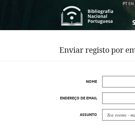
PT
EN
S
S
C
C
Enviar registo por em
C
C
A
A
NOME
ENDEREÇO DE EMAIL
ASSUNTO