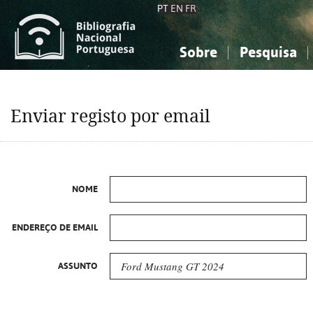
PT
EN
FR
Sobre
Pesquisa
Sobre a Bibliografia Nacional
Simples
Conhecimento, Informação...
Conhecimento, Informação...
Combinada
A
Enviar registo por email
Ciências sociais...
Ciências sociais...
Arte, desporto...
Arte, desporto...
NOME
ENDEREÇO DE EMAIL
ASSUNTO