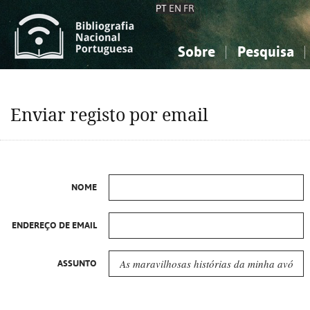
PT
EN
FR
Sobre
Pesquisa
Sobre a Bibliografia Nacional
Simples
Conhecimento, Informação...
Conhecimento, Informação...
Combinada
A
Enviar registo por email
Ciências sociais...
Ciências sociais...
Arte, desporto...
Arte, desporto...
NOME
ENDEREÇO DE EMAIL
ASSUNTO