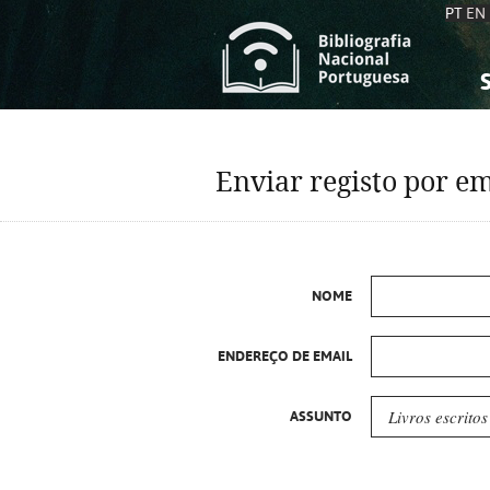
PT
EN
S
S
C
C
Enviar registo por em
C
C
A
A
NOME
ENDEREÇO DE EMAIL
ASSUNTO