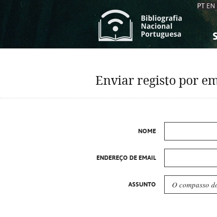
PT
EN
S
S
C
C
Enviar registo por em
C
C
A
A
NOME
ENDEREÇO DE EMAIL
ASSUNTO