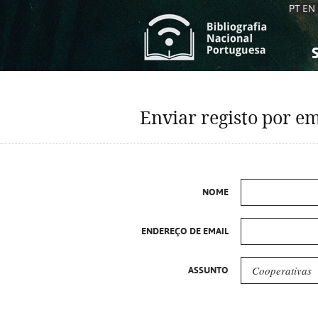
PT
EN
S
S
C
C
Enviar registo por em
C
C
A
A
NOME
ENDEREÇO DE EMAIL
ASSUNTO