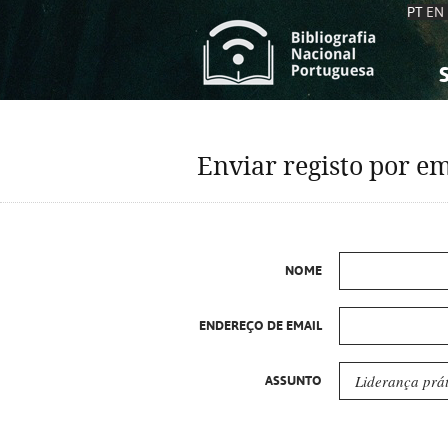
PT
EN
S
S
C
C
Enviar registo por em
C
C
A
A
NOME
ENDEREÇO DE EMAIL
ASSUNTO