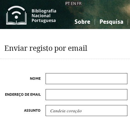
PT
EN
FR
Sobre
Pesquisa
Sobre a Bibliografia Nacional
Simples
Conhecimento, Informação...
Conhecimento, Informação...
Combinada
A
Enviar registo por email
Ciências sociais...
Ciências sociais...
Arte, desporto...
Arte, desporto...
NOME
ENDEREÇO DE EMAIL
ASSUNTO