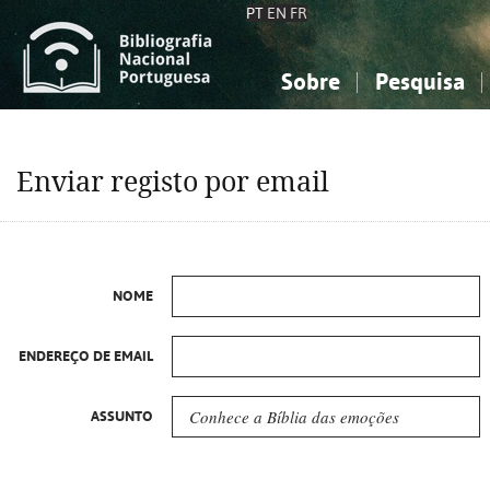
PT
EN
FR
Sobre
Pesquisa
Sobre a Bibliografia Nacional
Simples
Conhecimento, Informação...
Conhecimento, Informação...
Combinada
A
Enviar registo por email
Ciências sociais...
Ciências sociais...
Arte, desporto...
Arte, desporto...
NOME
ENDEREÇO DE EMAIL
ASSUNTO