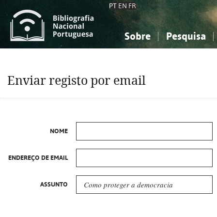
PT
EN
FR
Sobre
Pesquisa
Sobre a Bibliografia Nacional
Simples
Conhecimento, Informação...
Conhecimento, Informação...
Combinada
A
Enviar registo por email
Ciências sociais...
Ciências sociais...
Arte, desporto...
Arte, desporto...
NOME
ENDEREÇO DE EMAIL
ASSUNTO