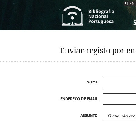
PT
EN
S
S
C
C
Enviar registo por em
C
C
A
A
NOME
ENDEREÇO DE EMAIL
ASSUNTO