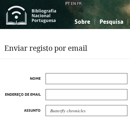
PT
EN
FR
Sobre
Pesquisa
Sobre a Bibliografia Nacional
Simples
Conhecimento, Informação...
Conhecimento, Informação...
Combinada
A
Enviar registo por email
Ciências sociais...
Ciências sociais...
Arte, desporto...
Arte, desporto...
NOME
ENDEREÇO DE EMAIL
ASSUNTO