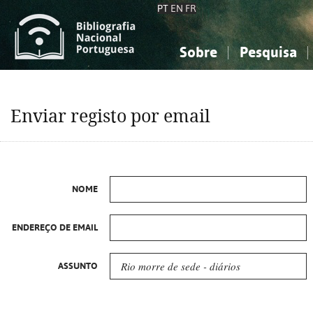
PT
EN
FR
Sobre
Pesquisa
Sobre a Bibliografia Nacional
Simples
Conhecimento, Informação...
Conhecimento, Informação...
Combinada
A
Enviar registo por email
Ciências sociais...
Ciências sociais...
Arte, desporto...
Arte, desporto...
NOME
ENDEREÇO DE EMAIL
ASSUNTO